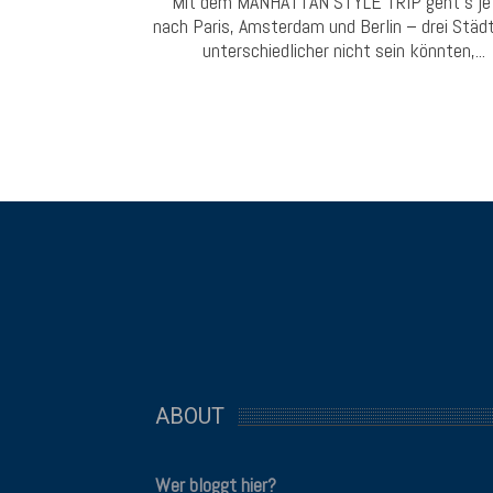
Mit dem MANHATTAN STYLE TRIP geht's je
nach Paris, Amsterdam und Berlin – drei Städt
unterschiedlicher nicht sein könnten,...
ABOUT
Wer bloggt hier?