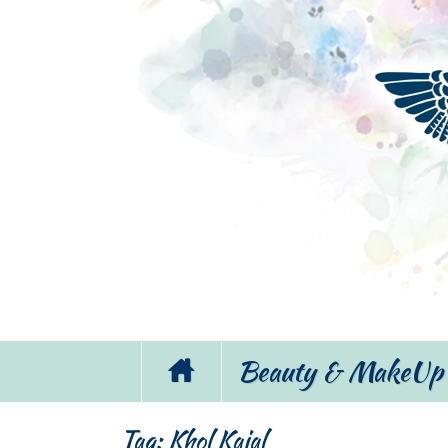
Beauty & MakeUp
Tag:
Khol Kajal