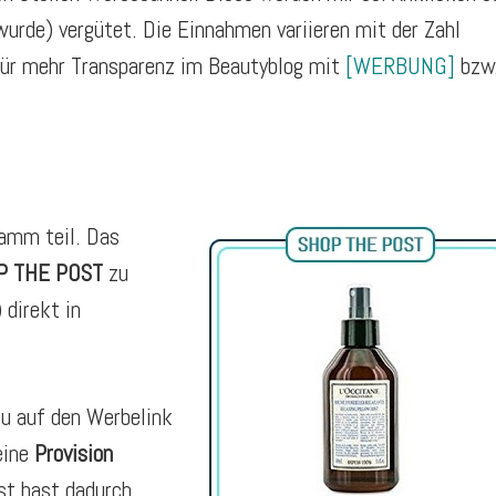
urde) vergütet. Die Einnahmen variieren mit der Zahl
für mehr Transparenz im Beautyblog mit
[WERBUNG]
bzw
amm teil. Das
P THE POST
zu
 direkt in
Du auf den Werbelink
eine
Provision
st hast dadurch