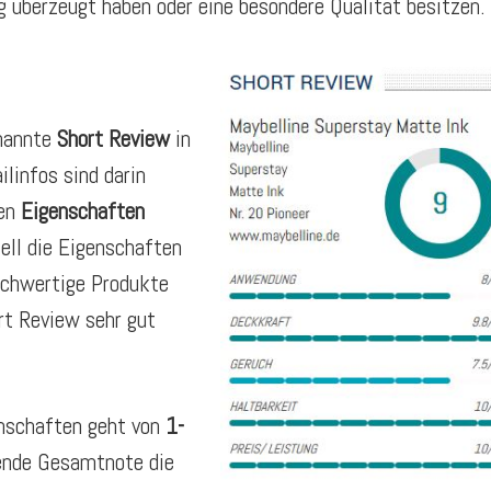
 überzeugt haben oder eine besondere Qualität besitzen.
enannte
Short Review
in
ilinfos sind darin
nen
Eigenschaften
ll die Eigenschaften
eichwertige Produkte
rt Review sehr gut
nschaften geht von
1-
tende Gesamtnote die