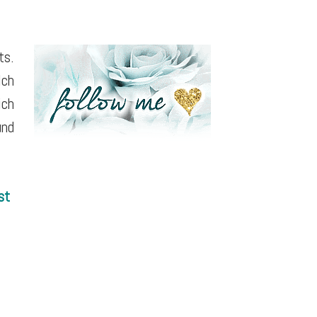
ts.
Ich
ich
und
st