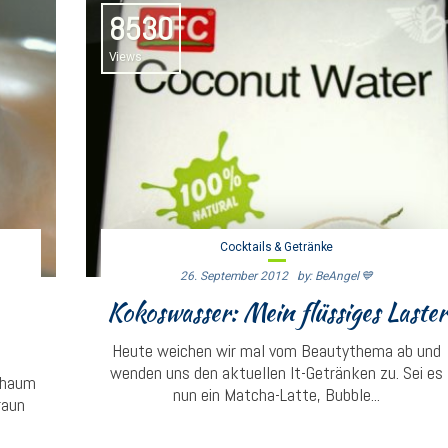
8530
Views
Cocktails & Getränke
26. September 2012
By: BeAngel 💙
Kokoswasser: Mein flüssiges Laster
Heute weichen wir mal vom Beautythema ab und
wenden uns den aktuellen It-Getränken zu. Sei es
schaum
nun ein Matcha-Latte, Bubble...
raun