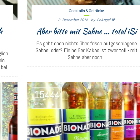
Cocktails & Getränke
8. Dezember 2016
By: BeAngel 💙
h
Aber bitte mit Sahne … total iSi
Es geht doch nichts über frisch aufgeschlagene
Sahne, oder? Ein heißer Kakao ist zwar toll - mit
lich
Sahne aber noch...
ein
ei...
15444
Views