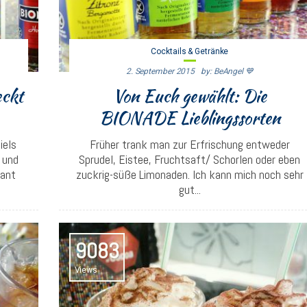
Cocktails & Getränke
2. September 2015
By: BeAngel 💙
eckt
Von Euch gewählt: Die
BIONADE Lieblingssorten
iels
Früher trank man zur Erfrischung entweder
 und
Sprudel, Eistee, Fruchtsaft/ Schorlen oder eben
sant
zuckrig-süße Limonaden. Ich kann mich noch sehr
gut...
9083
Views