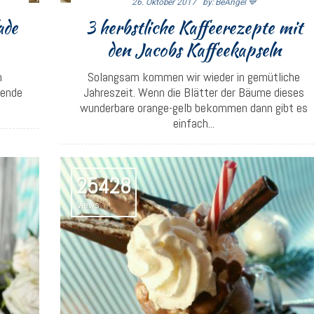
26. Oktober 2017
By: BeAngel 💙
ade
3 herbstliche Kaffeerezepte mit
den Jacobs Kaffeekapseln
n
Solangsam kommen wir wieder in gemütliche
nende
Jahreszeit. Wenn die Blätter der Bäume dieses
.
wunderbare orange-gelb bekommen dann gibt es
einfach...
25428
Views