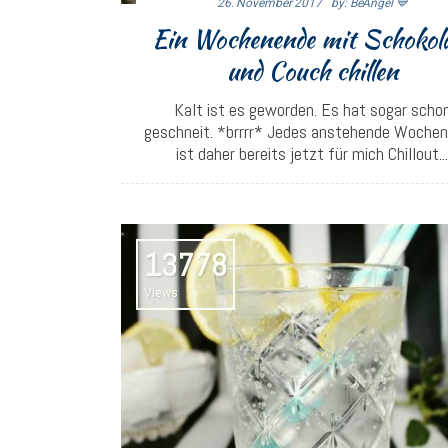
26. November 2017
By: BeAngel 💙
Ein Wochenende mit Schokol
und Couch chillen
Kalt ist es geworden. Es hat sogar scho
geschneit. *brrrr* Jedes anstehende Woche
ist daher bereits jetzt für mich Chillout..
13778
Views