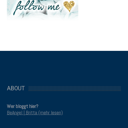
ABOUT
Wer bloggt hier?
BeAngel | Britta (mehr lesen)