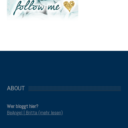
ABOUT
Wer bloggt hier?
BeAngel | Britta (mehr lesen)