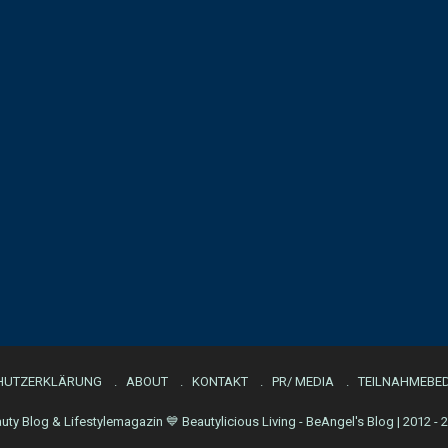
HUTZERKLÄRUNG
ABOUT
KONTAKT
PR/ MEDIA
TEILNAHMEBED
uty Blog & Lifestylemagazin 💙 Beautylicious Living - BeAngel's Blog | 2012 - 