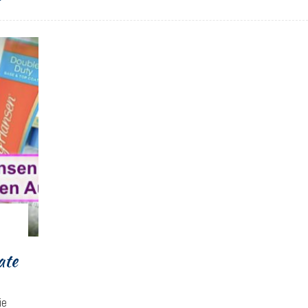
ate
ie