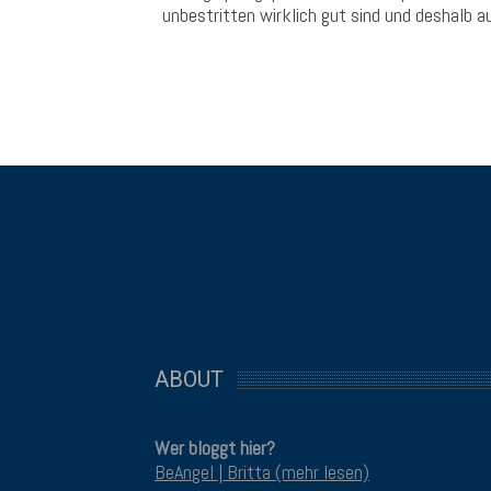
unbestritten wirklich gut sind und deshalb au
ABOUT
Wer bloggt hier?
BeAngel | Britta (mehr lesen)