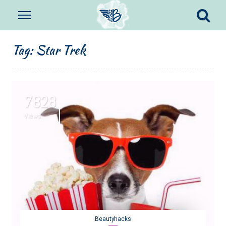
Tag:
Star Trek
7828
Views
Beautyhacks