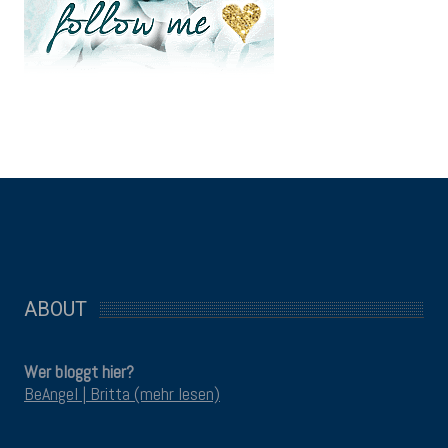
ABOUT
Wer bloggt hier?
BeAngel | Britta (mehr lesen)