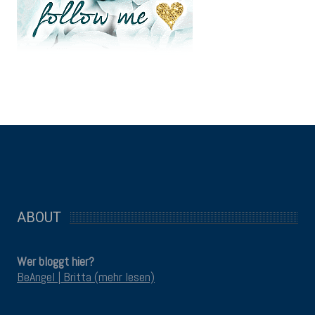
ABOUT
Wer bloggt hier?
BeAngel | Britta (mehr lesen)