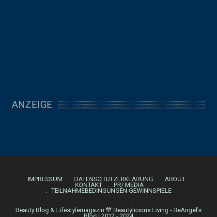
ANZEIGE
IMPRESSUM
DATENSCHUTZERKLÄRUNG
ABOUT
KONTAKT
PR/ MEDIA
TEILNAHMEBEDINGUNGEN GEWINNSPIELE
Beauty Blog & Lifestylemagazin 💙 Beautylicious Living - BeAngel's
Blog | 2012 - 2024