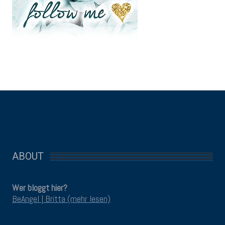
ABOUT
Wer bloggt hier?
BeAngel | Britta (mehr lesen)