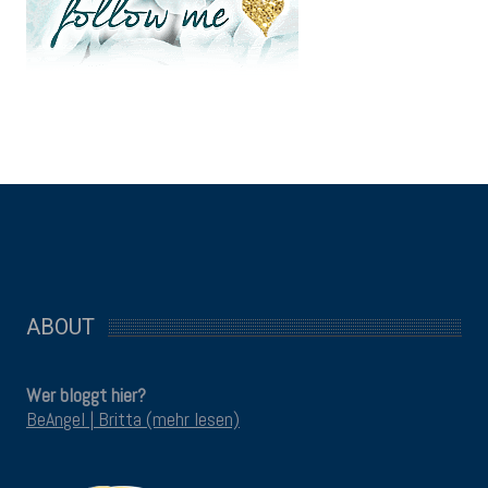
ABOUT
Wer bloggt hier?
BeAngel | Britta (mehr lesen)