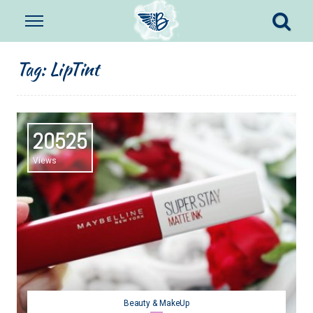
Tag:
LipTint
20525
Views
Beauty & MakeUp