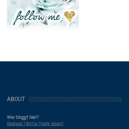
ABOUT
Wer bloggt hier?
BeAngel | Britta (mehr lesen)