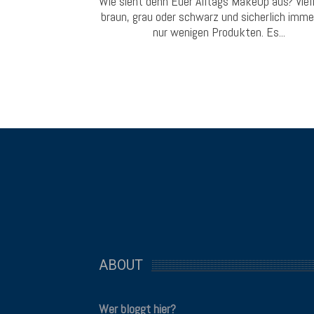
Wie sieht denn Euer Alltags MakeUp aus? Viel
braun, grau oder schwarz und sicherlich imme
nur wenigen Produkten. Es...
ABOUT
Wer bloggt hier?