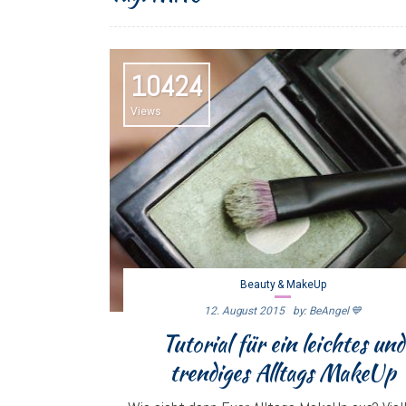
10424
Views
Beauty & MakeUp
12. August 2015
By: BeAngel 💙
Tutorial für ein leichtes und
trendiges Alltags MakeUp