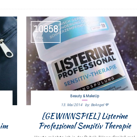
10858
Views
Beauty & MakeUp
13. Mai 2014
By: BeAngel 💙
[GEWINNSPIEL] Listerine
 im
Professional Sensitiv Therapie