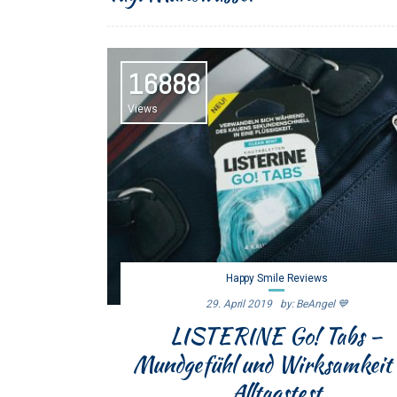
16888
Views
Happy Smile Reviews
29. April 2019
By: BeAngel 💙
LISTERINE Go! Tabs –
Mundgefühl und Wirksamkeit
Alltagstest