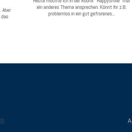
Heute möchte ich in der Rubrik "HappySmile" mal
ein anderes Thema ansprechen. Könnt Ihr z.B.
. Aber
problemlos in ein gut gefrorenes...
n das
A