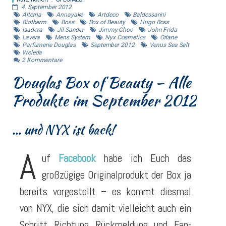
4. September 2012
Alterna
Annayake
Artdeco
Baldessarini
Biotherm
Boss
Box of Beauty
Hugo Boss
Isadora
Jil Sander
Jimmy Choo
John Frida
Lavera
Mens System
Nyx Cosmetics
Orlane
Parfümerie Douglas
September 2012
Venus Sea Salt
Weleda
2
Kommentare
Douglas Box of Beauty – Alle
Produkte im September 2012
... und NYX ist back!
A
uf
Facebook
habe ich Euch das
großzügige Originalprodukt der Box ja
bereits vorgestellt – es kommt diesmal
von NYX, die sich damit vielleicht auch ein
Schritt Richtung Rückmeldung und Fan-