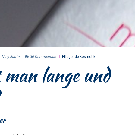
Nagelhärter
36
Kommentare
Pflegende Kosmetik
 man lange und
er