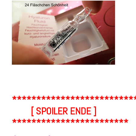
*************************
[ SPOILER ENDE ]
************************