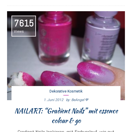
7615
Views
Dekorative Kosmetik
1. Juni 2012
By: BeAngel 💙
NAILART: “Gradient Nails” mit essence
colour & go
Gradient Nails lackieren, mit Farbverlauf, wie gut