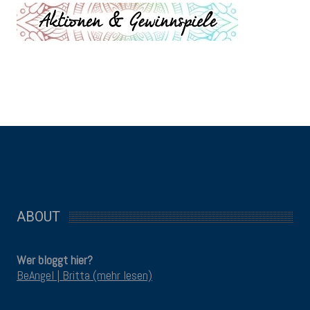
ABOUT
Wer bloggt hier?
BeAngel | Britta (mehr lesen)