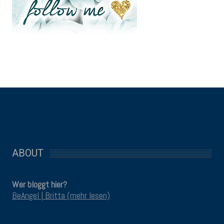
ABOUT
Wer bloggt hier?
BeAngel | Britta (mehr lesen)