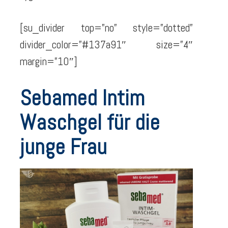
[su_divider top=”no” style=”dotted”
divider_color=”#137a91″ size=”4″
margin=”10″]
Sebamed Intim
Waschgel für die
junge Frau