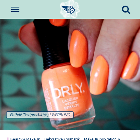
Enthält Testprodukt(e) | WERBUNG
Beauty & MakeUp
Dekorative Kosmetik
MakeUp Inspiration &