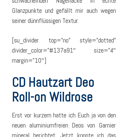
schwächelnden Nagellacke in echte
Glanzpunkte und gefällt mir auch wegen
seiner dünnflüssigen Textur.
[su_divider top=”no” style=”dotted”
divider_color=”#137a91″ size=”4″
margin=”10″]
CD Hautzart Deo
Roll-on Wildrose
Erst vor kurzem hatte ich Euch ja von den
neuen aluminiumfreien Deos von Garnier
mineral berichtet. Jetzt konnte ich das