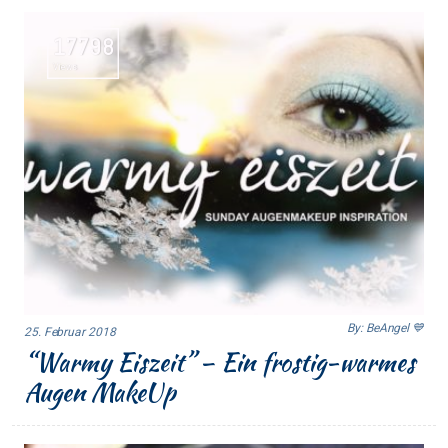
17798
Views
By: BeAngel 💙
25. Februar 2018
“Warmy Eiszeit” – Ein frostig-warmes
Augen MakeUp