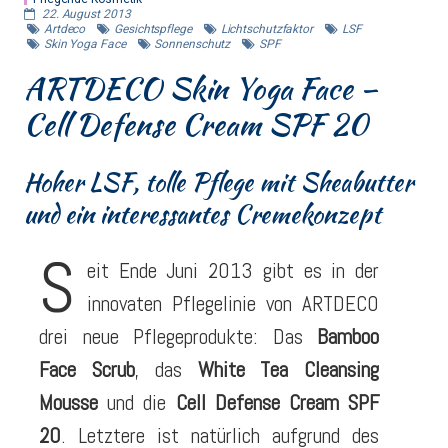
22. August 2013
Artdeco
Gesichtspflege
Lichtschutzfaktor
LSF
Skin Yoga Face
Sonnenschutz
SPF
ARTDECO Skin Yoga Face –
Cell Defense Cream SPF 20
Hoher LSF, tolle Pflege mit Sheabutter
und ein interessantes Cremekonzept
S
eit Ende Juni 2013 gibt es in der
innovaten Pflegelinie von ARTDECO
drei neue Pflegeprodukte: Das
Bamboo
Face Scrub
, das
White Tea Cleansing
Mousse
und die
Cell Defense Cream SPF
20
. Letztere ist natürlich aufgrund des