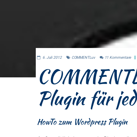
6. Juli 2012
COMMENTLuv
11
Kommentare
COMMENTLuv 
Plugin für je
HowTo zum Wordpress Plugin