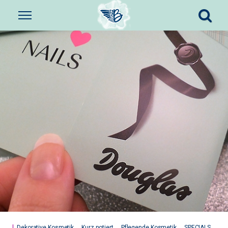
Dekorative Kosmetik
Kurz notiert
Pflegende Kosmetik
SPECIALS