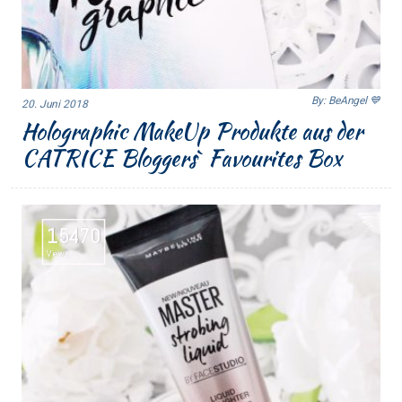
By: BeAngel 💙
20. Juni 2018
Holographic MakeUp Produkte aus der
CATRICE Bloggers` Favourites Box
15470
Views