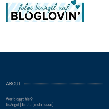
ABOUT
Wer bloggt hier?
BeAngel | Britta (mehr lesen)