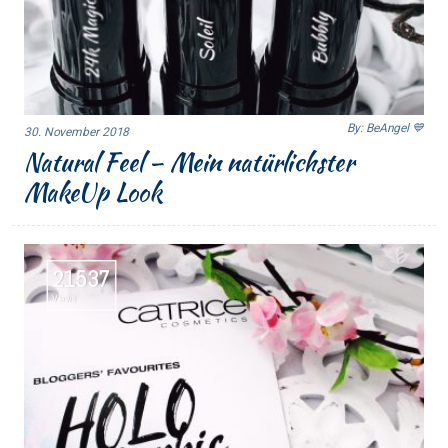
By: BeAngel 💙
30. November 2018
Natural Feel – Mein natürlichster
MakeUp Look
21537
Views