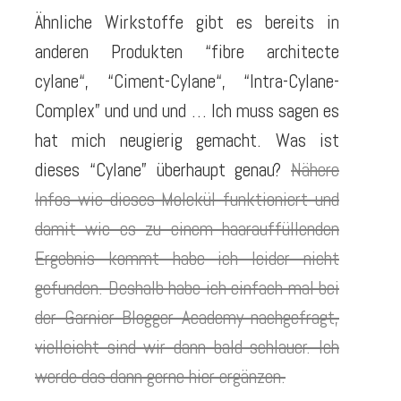
Ähnliche Wirkstoffe gibt es bereits in
anderen Produkten “
fibre architecte
cylane
“, “
Ciment-Cylane
“, “
Intra-Cylane-
Comple
x” und und und … Ich muss sagen es
hat mich neugierig gemacht. Was ist
dieses “Cylane” überhaupt genau?
Nähere
Infos wie dieses Molekül funktioniert und
damit wie es zu einem haarauffüllenden
Ergebnis kommt habe ich leider nicht
gefunden. Deshalb habe ich einfach mal bei
der Garnier Blogger Academy nachgefragt,
vielleicht sind wir dann bald schlauer. Ich
werde das dann gerne hier ergänzen.