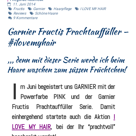
11. Juni 2014
Fructis
Garnier
Haarpflege
I LOVE MY HAIR
Reviews
Schöne Haare
9
Kommentare
Garnier Fructis Prachtauffüller –
#ilovemyhair
,,, denn mit dieser Serie werde ich beim
Haare waschen zum süssen Früchtchen!
I
m Juni begeistert uns GARNIER mit der
Powerfarbe PINK und der Garnier
Fructis Prachtauffüller Serie. Damit
einhergehend startete auch die Aktion
I
LOVE MY HAIR
, bei der Ihr “prachtvoll”