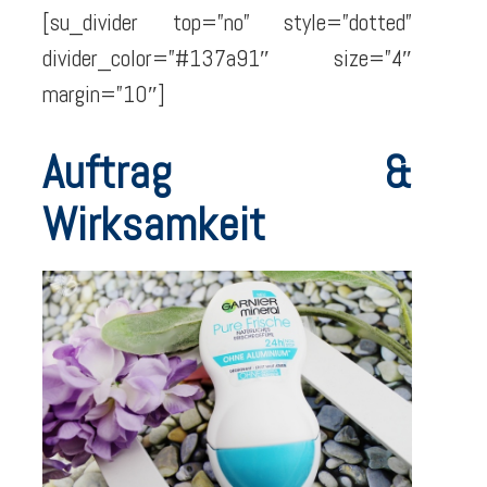
[su_divider top=”no” style=”dotted”
divider_color=”#137a91″ size=”4″
margin=”10″]
Auftrag &
Wirksamkeit