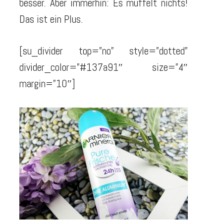
besser. Aber immerhin: Es müffelt nichts!
Das ist ein Plus.
[su_divider top=”no” style=”dotted”
divider_color=”#137a91″ size=”4″
margin=”10″]