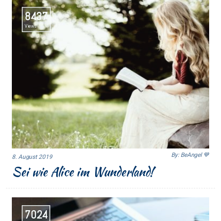
8437
Views
By: BeAngel 💙
8. August 2019
Sei wie Alice im Wunderland!
7024