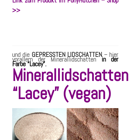
Link zum Produkt im PonyHütchen – Shop
>>
und die
GEPRESSTEN LIDSCHATTEN
– hier
vorallem der Minerallidschatten
in der
Farbe “Lacey”.
Minerallidschatten
“Lacey” (vegan)