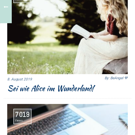
By: BeAngel 💙
8. August 2019
Sei wie Alice im Wunderland!
7019
Views