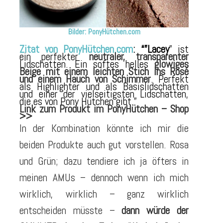
Bilder: PonyHütchen.com
Zitat von PonyHütchen.com
:
“”Lacey
” ist
ein perfekter
neutraler, transparenter
Lidschatten. Ein softes helles
glowiges
Beige mit einem leichten Stich ins Rosé
und einem Hauch von Schimmer
. Perfekt
als Highlighter und als Basislidschatten
und einer der vielseitigsten Lidschatten,
die es von Pony Hütchen gibt.”
Link zum Produkt im PonyHütchen – Shop
>>
In der Kombination könnte ich mir die
beiden Produkte auch gut vorstellen. Rosa
und Grün; dazu tendiere ich ja öfters in
meinen AMUs – dennoch wenn ich mich
wirklich, wirklich – ganz wirklich
entscheiden müsste –
dann würde der