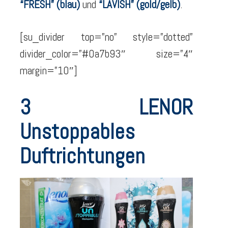
“FRESH” (blau)
und
“LAVISH” (gold/gelb)
.
[su_divider top=”no” style=”dotted”
divider_color=”#0a7b93″ size=”4″
margin=”10″]
3 LENOR
Unstoppables
Duftrichtungen