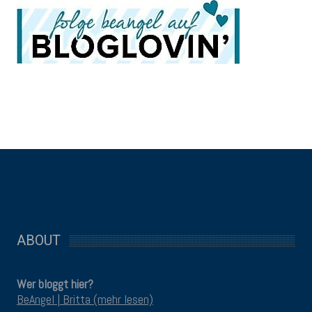
ABOUT
Wer bloggt hier?
BeAngel | Britta (mehr lesen)