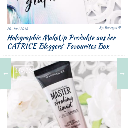
By: BeAngel 💙
20. Juni 2018
Holographic MakeUp Produkte aus der
CATRICE Bloggers` Favourites Box
15473
Views