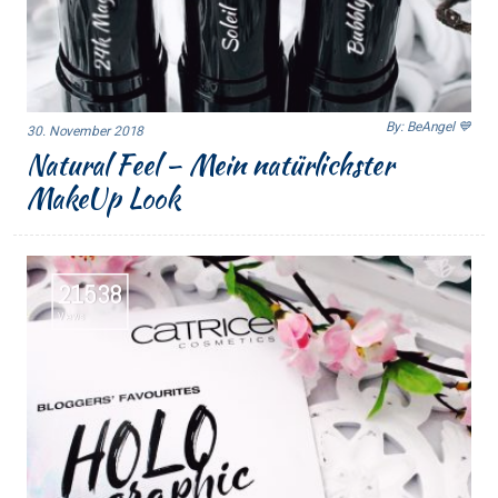
By: BeAngel 💙
30. November 2018
Natural Feel – Mein natürlichster
MakeUp Look
21538
Views