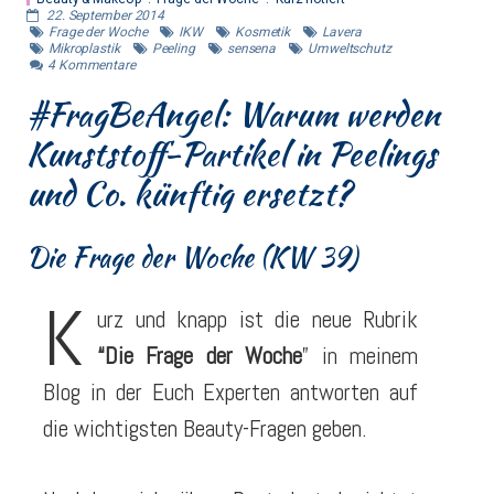
22. September 2014
Frage der Woche
IKW
Kosmetik
Lavera
Mikroplastik
Peeling
sensena
Umweltschutz
4
Kommentare
#FragBeAngel: Warum werden
Kunststoff-Partikel in Peelings
und Co. künftig ersetzt?
Die Frage der Woche (KW 39)
K
urz und knapp ist die neue Rubrik
“Die Frage der Woche
” in meinem
Blog in der Euch Experten antworten auf
die wichtigsten Beauty-Fragen geben.