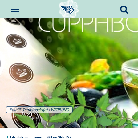
Enthält Testprodukt(e) | WERBUNG
Lifestyle und Living
茶TEE GENUSS