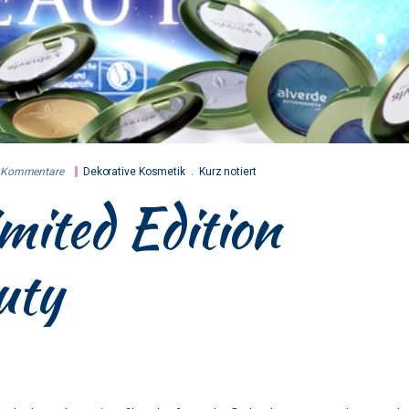
Kommentare
Dekorative Kosmetik
Kurz notiert
ited Edition
uty