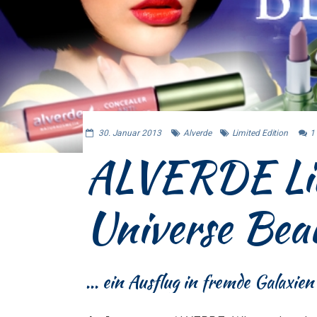
30. Januar 2013
Alverde
Limited Edition
1
ALVERDE Lim
Universe Bea
... ein Ausflug in fremde Galaxien