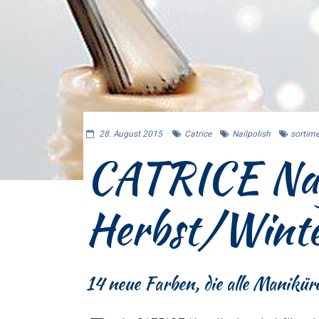
28. August 2015
Catrice
Nailpolish
sortim
CATRICE Nag
Herbst/Winte
14 neue Farben, die alle Manikür