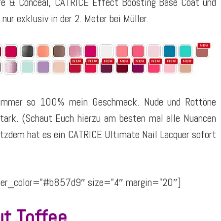
re & Conceal, CATRICE Effect Boosting Base Coat und
ur exklusiv in der 2. Meter bei Müller.
ht immer so 100% mein Geschmack. Nude und Rottöne
stark. (Schaut Euch hierzu am besten mal alle Nuancen
otzdem hat es ein CATRICE Ultimate Nail Lacquer sofort
vider_color=”#b857d9″ size=”4″ margin=”20″]
t Toffee