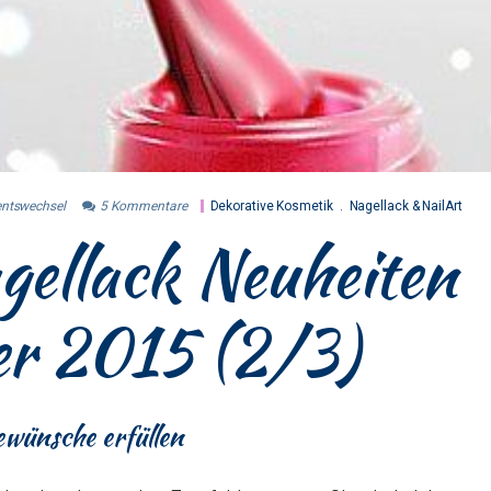
entswechsel
5
Kommentare
Dekorative Kosmetik
Nagellack & NailArt
ellack Neuheiten
r 2015 (2/3)
ewünsche erfüllen