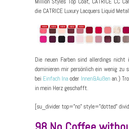
Million Styles Top Coat, CATRICE CC Ca
die CATRICE Luxury Lacquers Liquid Metal n
Die neuen Farben sind allerdings nic
dominieren mir persönlich ein wenig zu 
bei
Einfach Ina
oder
Innen&Außen
an.) Tr
in mein Herz geschafft.
[su_divider top=”no” style=”dotted” di
98 No Coffee withou