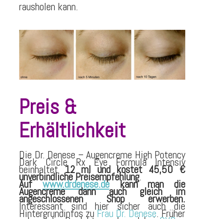
rausholen kann.
Preis &
Erhältlichkeit
Die Dr. Denese – Augencreme High Potency
Dark Circle Rx Eye Formula Intensiv
beinhaltet
12 ml und kostet
45,50 €
unverbindliche Preisempfehlung
.
Auf
www.drdenese.de
kann man die
Augencreme dann auch gleich im
angeschlossenen Shop erwerben.
Interessant sind hier sicher auch die
Hintergrundinfos zu
Frau Dr. Denese
. Früher