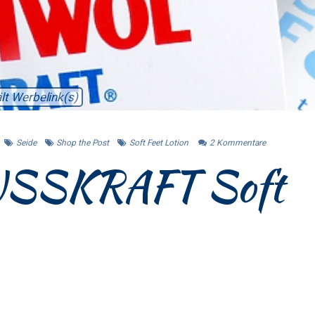
lt Werbelink(s)
Seide
Shop the Post
Soft Feet Lotion
2
Kommentare
SSKRAFT Soft