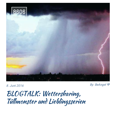
8606
Views
By: BeAngel 💙
8. Juni 2016
BLOGTALK: Wettersharing,
Tüllmonster und Lieblingsserien