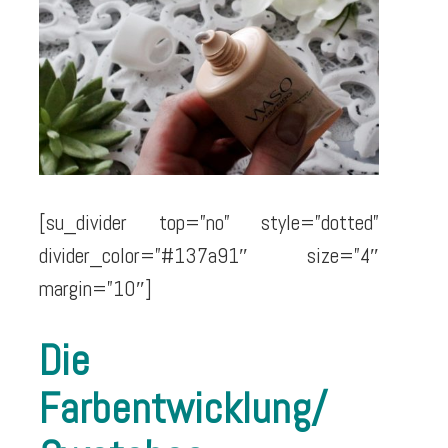
[su_divider top=”no” style=”dotted”
divider_color=”#137a91″ size=”4″
margin=”10″]
Die
Farbentwicklung/