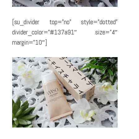
[su_divider top=”no” style=”dotted”
divider_color=”#137a91″ size=”4″
margin=”10″]