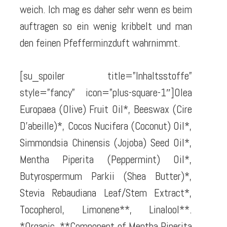
weich. Ich mag es daher sehr wenn es beim
auftragen so ein wenig kribbelt und man
den feinen Pfefferminzduft wahrnimmt.
[su_spoiler title=”Inhaltsstoffe”
style=”fancy” icon=”plus-square-1″]Olea
Europaea (Olive) Fruit Oil*, Beeswax (Cire
D’abeille)*, Cocos Nucifera (Coconut) Oil*,
Simmondsia Chinensis (Jojoba) Seed Oil*,
Mentha Piperita (Peppermint) Oil*,
Butyrospermum Parkii (Shea Butter)*,
Stevia Rebaudiana Leaf/Stem Extract*,
Tocopherol, Limonene**, Linalool**.
*Organic. **Component of Mentha Piperita