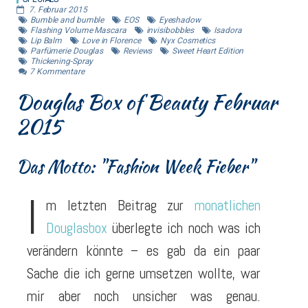
7. Februar 2015
Bumble and bumble
EOS
Eyeshadow
Flashing Volume Mascara
invisibobbles
Isadora
Lip Balm
Love in Florence
Nyx Cosmetics
Parfümerie Douglas
Reviews
Sweet Heart Edition
Thickening-Spray
7
Kommentare
Douglas Box of Beauty Februar
2015
Das Motto: "Fashion Week Fieber"
I
m letzten Beitrag zur
monatlichen
Douglasbox
überlegte ich noch was ich
verändern könnte – es gab da ein paar
Sache die ich gerne umsetzen wollte, war
mir aber noch unsicher was genau.