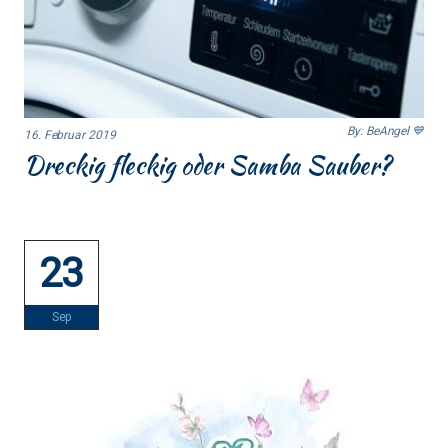
By: BeAngel 💙
16. Februar 2019
Dreckig fleckig oder Samba Sauber?
23
Sep