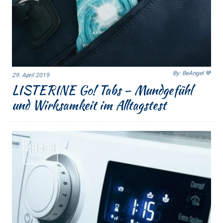
By: BeAngel 💙
29. April 2019
LISTERINE Go! Tabs – Mundgefühl
und Wirksamkeit im Alltagstest
49433
Views