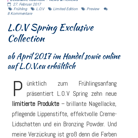
27. Februar 2017
Frühling
L.O.V
Limited Edition
Preview
8
Kommentare
L.O.V Spring Exclusive
Collection
ab April 2017 im Handel sowie online
auf L.O.V.eu erhältlich
P
ünktlich zum Frühlingsanfang
präsentiert L.O.V Spring zehn neue
limitierte Produkte
– brillante Nagellacke,
pflegende Lippenstifte, effektvolle Creme-
Lidschatten und ein Bronzing Powder. Und
meine Verzückung ist groß denn die Farben