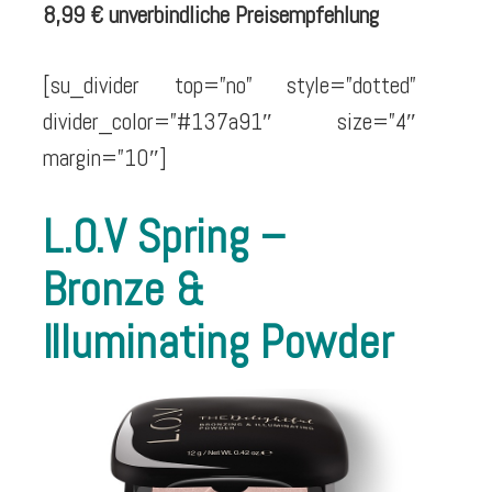
8,99 € unverbindliche Preisempfehlung
[su_divider top=”no” style=”dotted”
divider_color=”#137a91″ size=”4″
margin=”10″]
L.O.V Spring –
Bronze &
Illuminating Powder