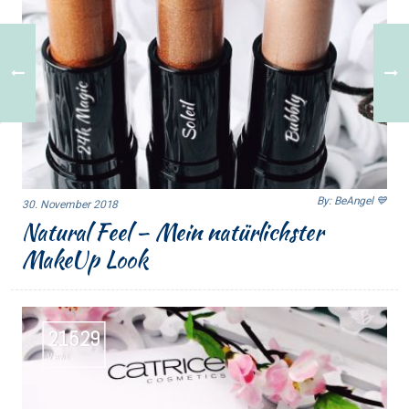
By: BeAngel 💙
30. November 2018
Natural Feel – Mein natürlichster
MakeUp Look
21529
Views