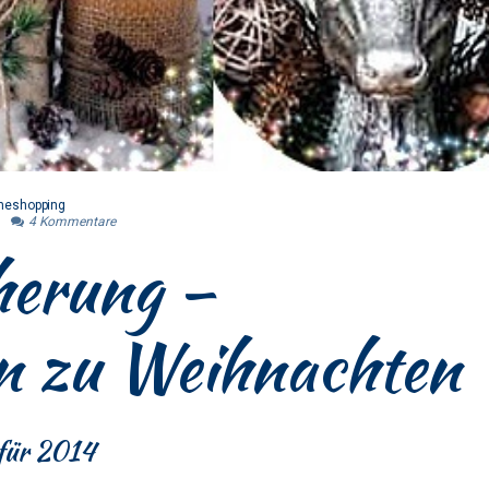
neshopping
4
Kommentare
herung –
n zu Weihnachten
für 2014