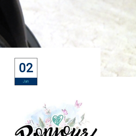
02
Jan