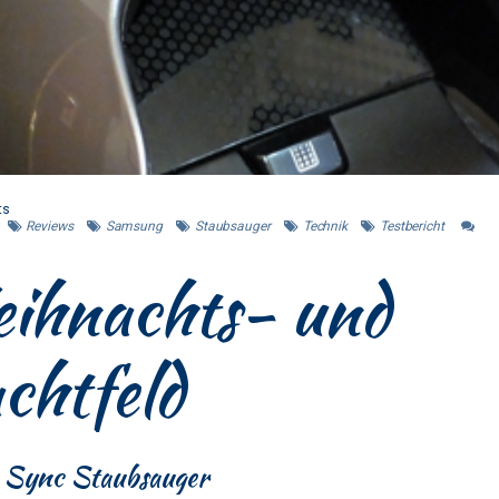
ts
Reviews
Samsung
Staubsauger
Technik
Testbericht
ihnachts- und
achtfeld
n Sync Staubsauger