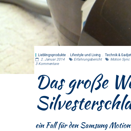
Lieblingsprodukte
Lifestyle und Living
Technik & Gadje
2. Januar 2014
Erfahrungsbericht
Motion Sync
3
Kommentare
Das große We
Silvesterschl
ein Fall für den Samsung Motio