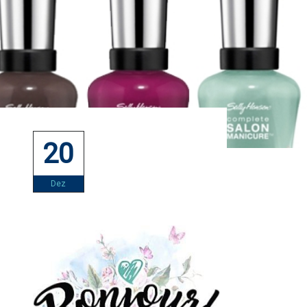
20
Dez