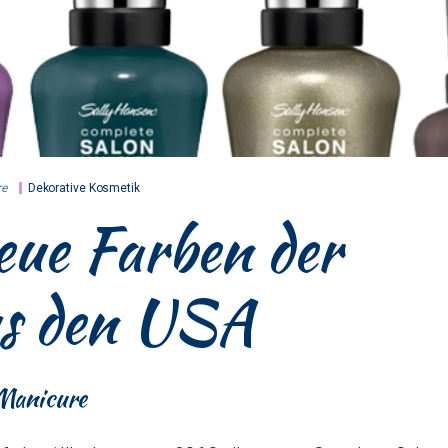
e
Dekorative Kosmetik
eue Farben der
us den USA
Manicure