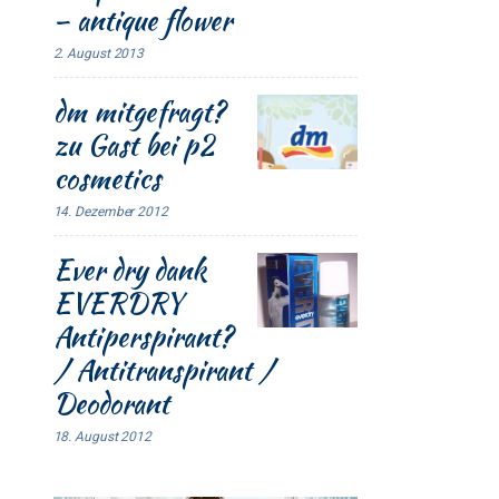
– antique flower
2. August 2013
dm mitgefragt?
zu Gast bei p2
cosmetics
14. Dezember 2012
Ever dry dank
EVERDRY
Antiperspirant?
/ Antitranspirant /
Deodorant
18. August 2012