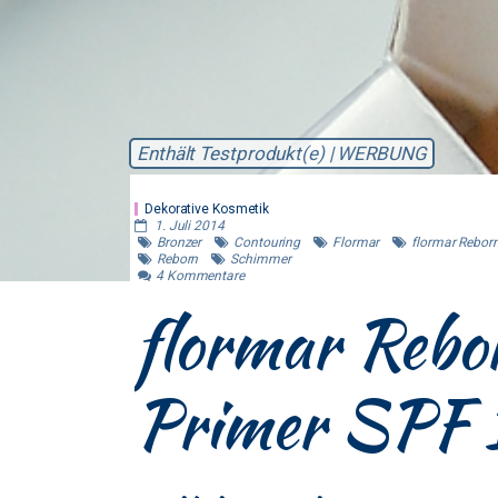
Enthält Testprodukt(e) | WERBUNG
Dekorative Kosmetik
1. Juli 2014
Bronzer
Contouring
Flormar
flormar Rebor
Reborn
Schimmer
4
Kommentare
flormar Rebo
Primer SPF 