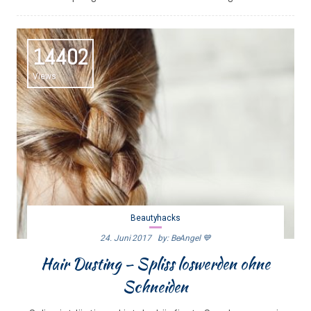
14402
Views
Beautyhacks
24. Juni 2017
By: BeAngel 💙
Hair Dusting – Spliss loswerden ohne
Schneiden