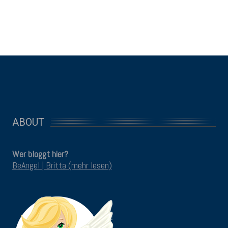
ABOUT
Wer bloggt hier?
BeAngel | Britta (mehr lesen)