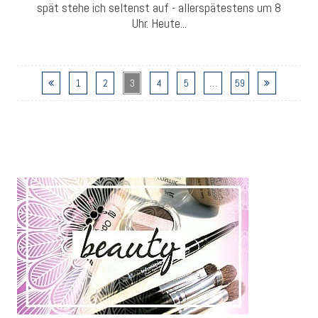
spät stehe ich seltenst auf - allerspätestens um 8
Uhr. Heute...
1
2
3
4
5
…
59